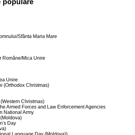
e populare
omnului/Sfânta Maria Mare
or Române/Mica Unire
ea Unire
hi (Orthodox Christmas)
u (Western Christmas)
 the Armed Forces and Law Enforcement Agencies
n National Army
(Moldova)
n's Day
va)
tional Language Day (Moldova))