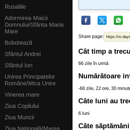
Rusaliile
Adormirea Maicii
Domnului/Sfânta Maria
Mare
Share page:
Bobotează
Cât timp a trecu
Sfântul Andrei
66 zile în urmă
Sfântul Ion
Numărătoare inv
Unirea Principatelor
Române/Mica Unire
-66 zile, 22 ore, 30 minu
Vinerea mare
Câte luni au tre
Ziua Copilului
6 luni
Ziua Muncii
Câte săptămâni 
Ziua Națională/Marea