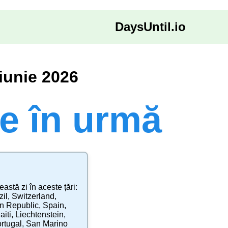
DaysUntil.io
 iunie 2026
le în urmă
eastă zi în aceste țări:
zil
,
Switzerland
,
n Republic
,
Spain
,
aiti
,
Liechtenstein
,
rtugal
,
San Marino