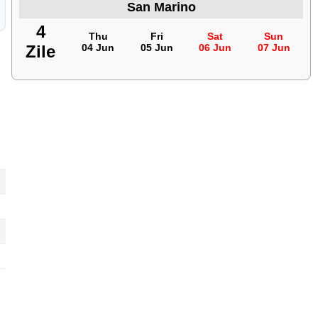
San Marino
4
Thu
Fri
Sat
Sun
Zile
04 Jun
05 Jun
06 Jun
07 Jun