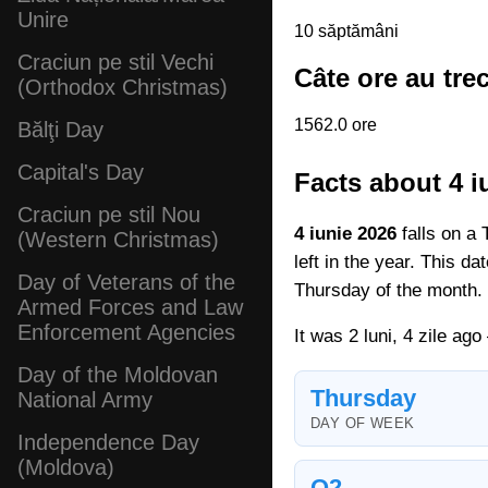
Unire
10 săptămâni
Craciun pe stil Vechi
Câte ore au tre
(Orthodox Christmas)
1562.0 ore
Bălţi Day
Capital's Day
Facts about 4 i
Craciun pe stil Nou
4 iunie 2026
falls on a 
(Western Christmas)
left in the year. This d
Day of Veterans of the
Thursday of the month.
Armed Forces and Law
Enforcement Agencies
It was 2 luni, 4 zile ag
Day of the Moldovan
Thursday
National Army
DAY OF WEEK
Independence Day
(Moldova)
Q2