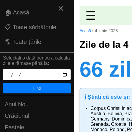
×
🏠 Acasă
☰
📋 Toate sărbătorile
Acasă
›
4 iunie 2026
🌎 Toate țările
Zile de la 4
Selectați o dată pentru a calcula
66 zi
zilele rămase până la:
Find
ℹ️ Știați că este și:
Anul Nou
Corpus Christi
în ac
Austria
,
Bolivia
,
Bra
Crăciunul
Germany
,
Dominica
Grenada
,
Croatia
,
H
Paștele
Monaco
,
Poland
,
Po