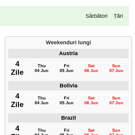
Sărbători
Țări
Weekenduri lungi
Austria
4
Thu
Fri
Sat
Sun
Zile
04 Jun
05 Jun
06 Jun
07 Jun
Bolivia
4
Thu
Fri
Sat
Sun
Zile
04 Jun
05 Jun
06 Jun
07 Jun
Brazil
4
Thu
Fri
Sat
Sun