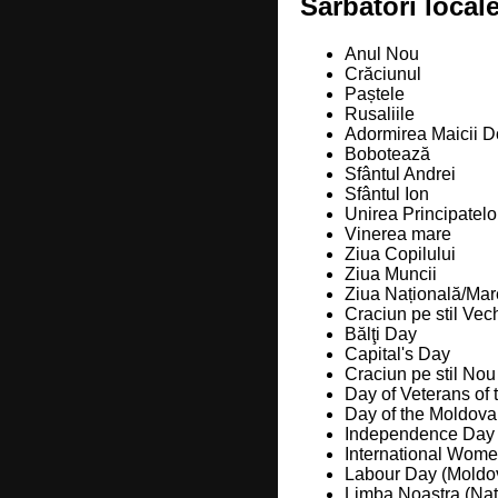
Sărbători local
Anul Nou
Crăciunul
Paștele
Rusaliile
Adormirea Maicii D
Bobotează
Sfântul Andrei
Sfântul Ion
Unirea Principatel
Vinerea mare
Ziua Copilului
Ziua Muncii
Ziua Națională/Mar
Craciun pe stil Vec
Bălţi Day
Capital's Day
Craciun pe stil No
Day of Veterans of
Day of the Moldova
Independence Day 
International Wome
Labour Day (Moldo
Limba Noastra (Na