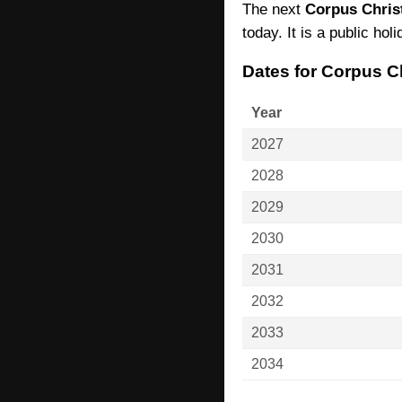
The next
Corpus Chris
today. It is a public hol
Dates for Corpus C
Year
2027
2028
2029
2030
2031
2032
2033
2034