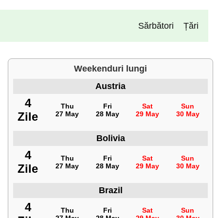
Sărbători
Țări
Weekenduri lungi
Austria
4
Thu
Fri
Sat
Sun
Zile
27 May
28 May
29 May
30 May
Bolivia
4
Thu
Fri
Sat
Sun
Zile
27 May
28 May
29 May
30 May
Brazil
4
Thu
Fri
Sat
Sun