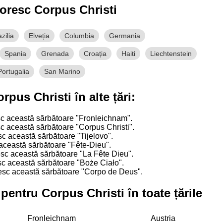
toresc Corpus Christi
zilia
Elveția
Columbia
Germania
Spania
Grenada
Croația
Haiti
Liechtenstein
Portugalia
San Marino
pus Christi în alte țări:
sc această sărbătoare "Fronleichnam".
sc această sărbătoare "Corpus Christi".
sc această sărbătoare "Tijelovo".
 această sărbătoare "Fête-Dieu".
sc această sărbătoare "La Fête Dieu".
sc această sărbătoare "Boże Ciało".
mesc această sărbătoare "Corpo de Deus".
pentru Corpus Christi în toate țările
Fronleichnam
Austria