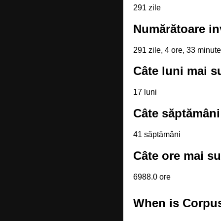
291 zile
Numărătoare in
291 zile, 4 ore, 33 minut
Câte luni mai s
17 luni
Câte săptămâni
41 săptămâni
Câte ore mai su
6988.0 ore
When is Corpus