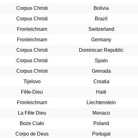
Corpus Christi
Bolivia
Corpus Christi
Brazil
Fronleichnam
Switzerland
Fronleichnam
Germany
Corpus Christi
Dominican Republic
Corpus Christi
Spain
Corpus Christi
Grenada
Tijelovo
Croatia
Fête-Dieu
Haiti
Fronleichnam
Liechtenstein
La Fête Dieu
Monaco
Boże Ciało
Poland
Corpo de Deus
Portugal