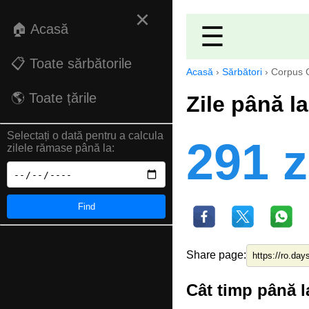
×
🏠 Acasă
☰
📋 Toate sărbătorile
Acasă
›
Sărbători
›
Corpus C
🌎 Toate țările
Zile până l
Selectați o dată pentru a calcula
291 z
zilele rămase până la:
Find
Share page:
Cât timp până l