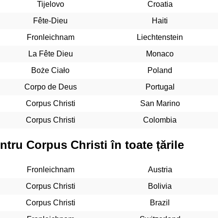
Tijelovo
Croatia
Fête-Dieu
Haiti
Fronleichnam
Liechtenstein
La Fête Dieu
Monaco
Boże Ciało
Poland
Corpo de Deus
Portugal
Corpus Christi
San Marino
Corpus Christi
Colombia
ntru Corpus Christi în toate țările
Fronleichnam
Austria
Corpus Christi
Bolivia
Corpus Christi
Brazil