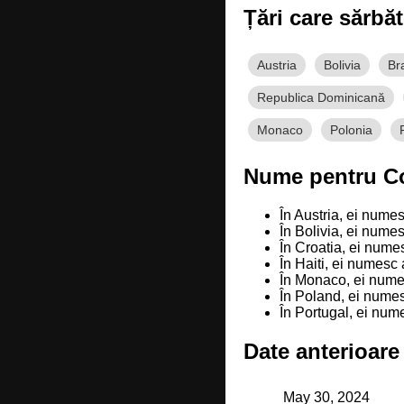
Țări care sărbă
Austria
Bolivia
Bra
Republica Dominicană
Monaco
Polonia
Nume pentru Cor
În Austria, ei nume
În Bolivia, ei nume
În Croatia, ei nume
În Haiti, ei numesc
În Monaco, ei nume
În Poland, ei nume
În Portugal, ei nu
Date anterioare 
May 30, 2024