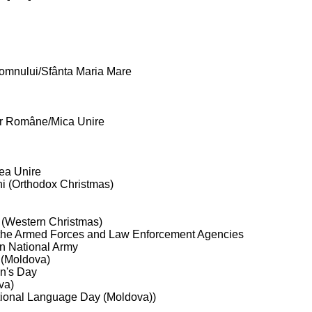
omnului/Sfânta Maria Mare
or Române/Mica Unire
ea Unire
hi (Orthodox Christmas)
u (Western Christmas)
 the Armed Forces and Law Enforcement Agencies
n National Army
(Moldova)
n's Day
va)
tional Language Day (Moldova))