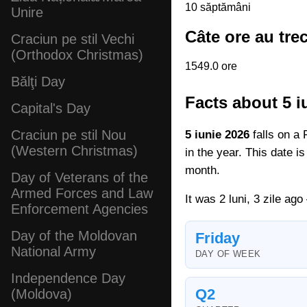
10 săptămâni
Unire
Câte ore au tre
Craciun pe stil Vechi
(Orthodox Christmas)
1549.0 ore
Bălţi Day
Facts about 5 i
Capital's Day
Craciun pe stil Nou
5 iunie 2026
falls on a 
(Western Christmas)
in the year. This date i
month.
Day of Veterans of the
Armed Forces and Law
It was 2 luni, 3 zile ag
Enforcement Agencies
Day of the Moldovan
Friday
National Army
DAY OF WEEK
Independence Day
Q2
(Moldova)