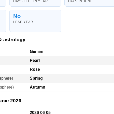
DAYS LEFT IN YEAR
DAYS IN JUNE
No
LEAP YEAR
& astrology
Gemini
Pearl
Rose
sphere)
Spring
sphere)
Autumn
iunie 2026
2026-06-05