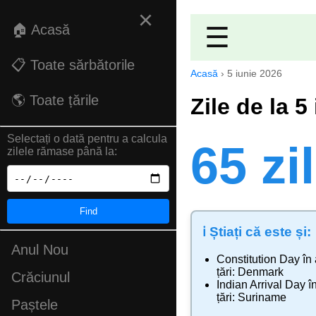
×
🏠 Acasă
☰
📋 Toate sărbătorile
Acasă
›
5 iunie 2026
🌎 Toate țările
Zile de la 5
Selectați o dată pentru a calcula
65 zi
zilele rămase până la:
Find
ℹ️ Știați că este și:
Anul Nou
Constitution Day
în 
țări:
Denmark
Crăciunul
Indian Arrival Day
în
țări:
Suriname
Paștele