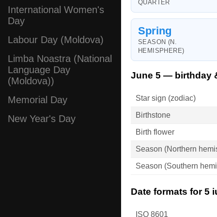
QUARTER
International Women's
Day
Spring
Labour Day (Moldova)
SEASON (N.
HEMISPHERE)
Limba Noastra (National
Language Day
June 5 — birthday 
(Moldova))
Star sign (zodiac)
Memorial Day
Birthstone
New Year's Day
Birth flower
Season (Northern hemi
Season (Southern hemi
Date formats for 5 
ISO 8601