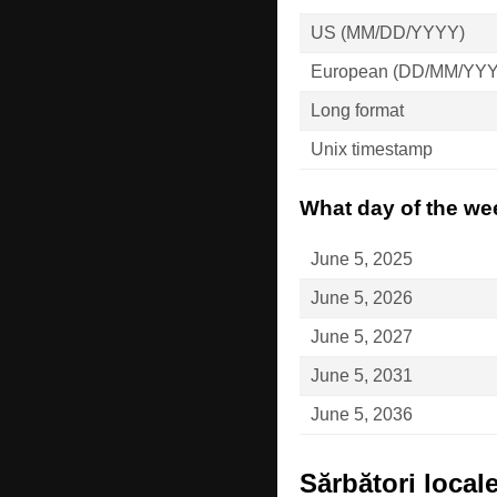
US (MM/DD/YYYY)
European (DD/MM/YY
Long format
Unix timestamp
What day of the wee
June 5, 2025
June 5, 2026
June 5, 2027
June 5, 2031
June 5, 2036
Sărbători local