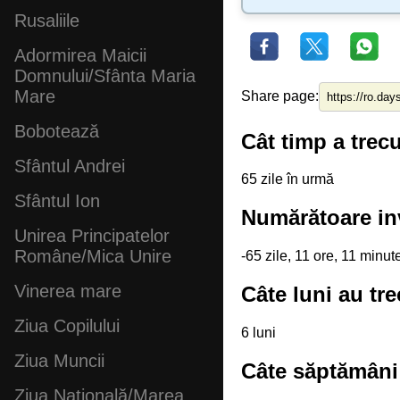
Rusaliile
Adormirea Maicii
Domnului/Sfânta Maria
Mare
Share page:
Bobotează
Cât timp a trecu
Sfântul Andrei
65 zile în urmă
Sfântul Ion
Numărătoare inv
Unirea Principatelor
Române/Mica Unire
-65 zile, 11 ore, 11 minu
Vinerea mare
Câte luni au tre
Ziua Copilului
6 luni
Ziua Muncii
Câte săptămâni 
Ziua Națională/Marea