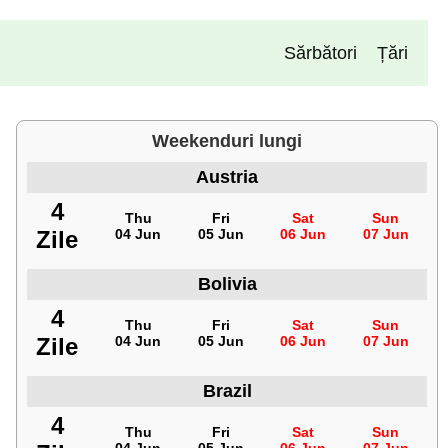
Sărbători
Țări
Weekenduri lungi
Austria
4
Thu
Fri
Sat
Sun
Zile
04 Jun
05 Jun
06 Jun
07 Jun
Bolivia
4
Thu
Fri
Sat
Sun
Zile
04 Jun
05 Jun
06 Jun
07 Jun
Brazil
4
Thu
Fri
Sat
Sun