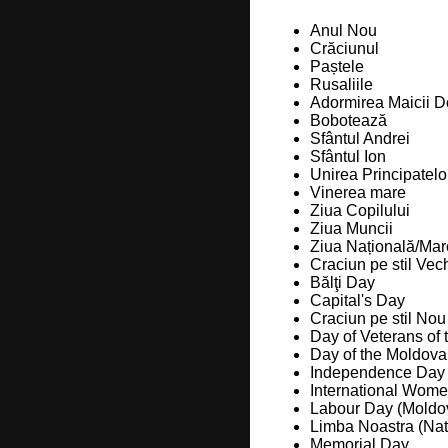
Anul Nou
Crăciunul
Paștele
Rusaliile
Adormirea Maicii D
Bobotează
Sfântul Andrei
Sfântul Ion
Unirea Principatel
Vinerea mare
Ziua Copilului
Ziua Muncii
Ziua Națională/Mar
Craciun pe stil Vec
Bălţi Day
Capital's Day
Craciun pe stil No
Day of Veterans of
Day of the Moldova
Independence Day 
International Wome
Labour Day (Moldo
Limba Noastra (Na
Memorial Day