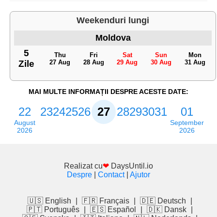
Weekenduri lungi
Moldova
5
Thu
Fri
Sat
Sun
Mon
Zile
27 Aug
28 Aug
29 Aug
30 Aug
31 Aug
MAI MULTE INFORMAȚII DESPRE ACESTE DATE:
22
23
24
25
26
27
28
29
30
31
01
August
September
2026
2026
Realizat cu
❤
DaysUntil.io
Despre
|
Contact
|
Ajutor
🇺🇸 English
|
🇫🇷 Français
|
🇩🇪 Deutsch
|
🇵🇹 Português
|
🇪🇸 Español
|
🇩🇰 Dansk
|