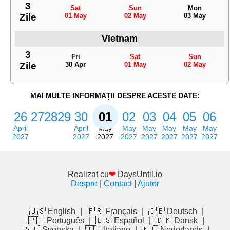
3
Sat
Sun
Mon
Zile
01 May
02 May
03 May
Vietnam
3
Fri
Sat
Sun
Zile
30 Apr
01 May
02 May
MAI MULTE INFORMAȚII DESPRE ACESTE DATE:
26
27
28
29
30
01
02
03
04
05
06
April
April
May
May
May
May
May
May
2027
2027
2027
2027
2027
2027
2027
2027
Realizat cu
❤
DaysUntil.io
Despre
|
Contact
|
Ajutor
🇺🇸 English
|
🇫🇷 Français
|
🇩🇪 Deutsch
|
🇵🇹 Português
|
🇪🇸 Español
|
🇩🇰 Dansk
|
🇸🇪 Svenska
|
🇮🇹 Italiano
|
🇳🇱 Nederlands
|