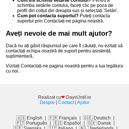
Cum îmi schimb setările contului?
Pentru a
schimba setările contului, faceți clic pe poza de
profil din colțul din dreapta sus și selectați 'Setări'.
Cum pot contacta suportul?
Puteți contacta
suportul prin
Contactați-ne
pagina noastră.
Aveți nevoie de mai mult ajutor?
Dacă nu ați găsit răspunsul pe care îl căutați, nu ezitați să
contactați echipa noastră de suport pentru asistență
suplimentară.
Vizitați
Contactați-ne
pagina noastră pentru a lua legătura
cu noi.
Realizat cu
❤
DaysUntil.io
Despre
|
Contact
|
Ajutor
🇺🇸 English
|
🇫🇷 Français
|
🇩🇪 Deutsch
|
🇵🇹 Português
|
🇪🇸 Español
|
🇩🇰 Dansk
|
🇸🇪 Svenska
|
🇮🇹 Italiano
|
🇳🇱 Nederlands
|