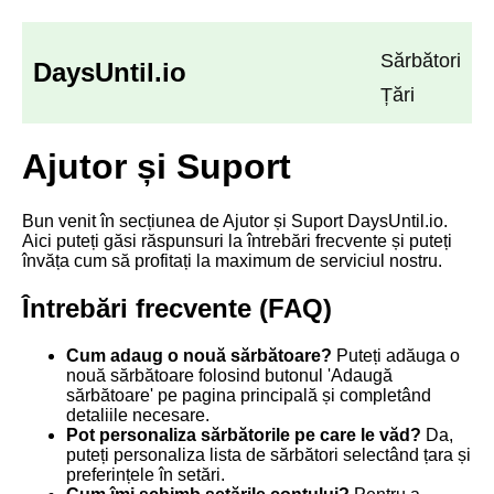
Sărbători
DaysUntil.io
Țări
Ajutor și Suport
Bun venit în secțiunea de Ajutor și Suport DaysUntil.io.
Aici puteți găsi răspunsuri la întrebări frecvente și puteți
învăța cum să profitați la maximum de serviciul nostru.
Întrebări frecvente (FAQ)
Cum adaug o nouă sărbătoare?
Puteți adăuga o
nouă sărbătoare folosind butonul 'Adaugă
sărbătoare' pe pagina principală și completând
detaliile necesare.
Pot personaliza sărbătorile pe care le văd?
Da,
puteți personaliza lista de sărbători selectând țara și
preferințele în setări.