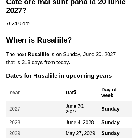
Câte ore mai sunt până la 20 iunie
2027?
7624.0 ore
When is Rusaliile?
The next
Rusaliile
is on Sunday, June 20, 2027 —
that is 318 days from today.
Dates for Rusaliile in upcoming years
Day of
Year
Dată
week
June 20,
2027
Sunday
2027
2028
June 4, 2028
Sunday
2029
May 27, 2029
Sunday