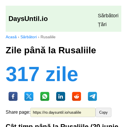
Sărbători
DaysUntil.io
Țări
Acasă
›
Sărbători
›
Rusaliile
Zile până la Rusaliile
317 zile
Share page:
Copy
Cât timp până la Rusaliile (20 iunie