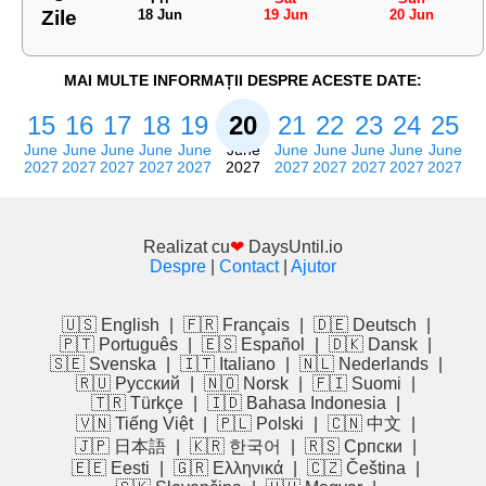
Zile
18 Jun
19 Jun
20 Jun
MAI MULTE INFORMAȚII DESPRE ACESTE DATE:
15
16
17
18
19
20
21
22
23
24
25
June
June
June
June
June
June
June
June
June
June
June
2027
2027
2027
2027
2027
2027
2027
2027
2027
2027
2027
Realizat cu
❤
DaysUntil.io
Despre
|
Contact
|
Ajutor
🇺🇸 English
|
🇫🇷 Français
|
🇩🇪 Deutsch
|
🇵🇹 Português
|
🇪🇸 Español
|
🇩🇰 Dansk
|
🇸🇪 Svenska
|
🇮🇹 Italiano
|
🇳🇱 Nederlands
|
🇷🇺 Русский
|
🇳🇴 Norsk
|
🇫🇮 Suomi
|
🇹🇷 Türkçe
|
🇮🇩 Bahasa Indonesia
|
🇻🇳 Tiếng Việt
|
🇵🇱 Polski
|
🇨🇳 中文
|
🇯🇵 日本語
|
🇰🇷 한국어
|
🇷🇸 Српски
|
🇪🇪 Eesti
|
🇬🇷 Ελληνικά
|
🇨🇿 Čeština
|