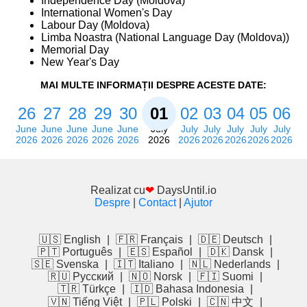
Independence Day (Moldova)
International Women's Day
Labour Day (Moldova)
Limba Noastra (National Language Day (Moldova))
Memorial Day
New Year's Day
MAI MULTE INFORMAȚII DESPRE ACESTE DATE:
26
27
28
29
30
01
02
03
04
05
06
June
June
June
June
June
July
July
July
July
July
July
2026
2026
2026
2026
2026
2026
2026
2026
2026
2026
2026
Realizat cu
❤
DaysUntil.io
Despre
|
Contact
|
Ajutor
🇺🇸 English
|
🇫🇷 Français
|
🇩🇪 Deutsch
|
🇵🇹 Português
|
🇪🇸 Español
|
🇩🇰 Dansk
|
🇸🇪 Svenska
|
🇮🇹 Italiano
|
🇳🇱 Nederlands
|
🇷🇺 Русский
|
🇳🇴 Norsk
|
🇫🇮 Suomi
|
🇹🇷 Türkçe
|
🇮🇩 Bahasa Indonesia
|
🇻🇳 Tiếng Việt
|
🇵🇱 Polski
|
🇨🇳 中文
|