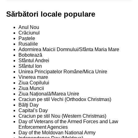
Sărbători locale populare
Anul Nou
Crăciunul
Paștele
Rusaliile
Adormirea Maicii Domnului/Sfânta Maria Mare
Bobotează
Sfântul Andrei
Sfântul Ion
Unirea Principatelor Române/Mica Unire
Vinerea mare
Ziua Copilului
Ziua Muncii
Ziua Națională/Marea Unire
Craciun pe stil Vechi (Orthodox Christmas)
Bălţi Day
Capital's Day
Craciun pe stil Nou (Western Christmas)
Day of Veterans of the Armed Forces and Law
Enforcement Agencies
Day of the Moldovan National Army