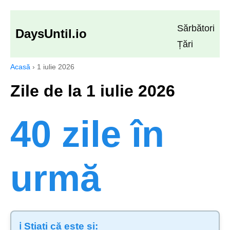
Sărbători
DaysUntil.io
Țări
Acasă
›
1 iulie 2026
Zile de la 1 iulie 2026
40 zile în
urmă
ℹ️ Știați că este și: