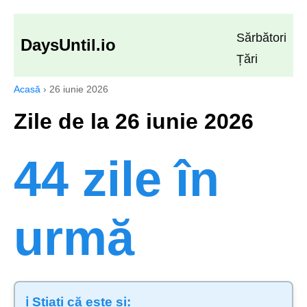
Sărbători
DaysUntil.io
Țări
Acasă
›
26 iunie 2026
Zile de la 26 iunie 2026
44 zile în
urmă
ℹ️ Știați că este și: