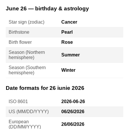
June 26 — birthday & astrology
Star sign (zodiac)
Cancer
Birthstone
Pearl
Birth flower
Rose
Season (Northern
Summer
hemisphere)
Season (Southern
Winter
hemisphere)
Date formats for 26 iunie 2026
ISO 8601
2026-06-26
US (MM/DD/YYYY)
06/26/2026
European
26/06/2026
(DD/MM/YYYY)