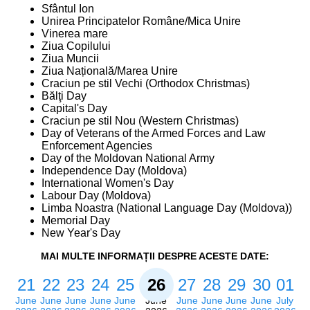
Sfântul Ion
Unirea Principatelor Române/Mica Unire
Vinerea mare
Ziua Copilului
Ziua Muncii
Ziua Națională/Marea Unire
Craciun pe stil Vechi (Orthodox Christmas)
Bălţi Day
Capital's Day
Craciun pe stil Nou (Western Christmas)
Day of Veterans of the Armed Forces and Law
Enforcement Agencies
Day of the Moldovan National Army
Independence Day (Moldova)
International Women's Day
Labour Day (Moldova)
Limba Noastra (National Language Day (Moldova))
Memorial Day
New Year's Day
MAI MULTE INFORMAȚII DESPRE ACESTE DATE:
21
22
23
24
25
26
27
28
29
30
01
June
June
June
June
June
June
June
June
June
June
July