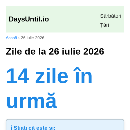
Sărbători
DaysUntil.io
Țări
Acasă
›
26 iulie 2026
Zile de la 26 iulie 2026
14 zile în
urmă
ℹ️ Știați că este și: