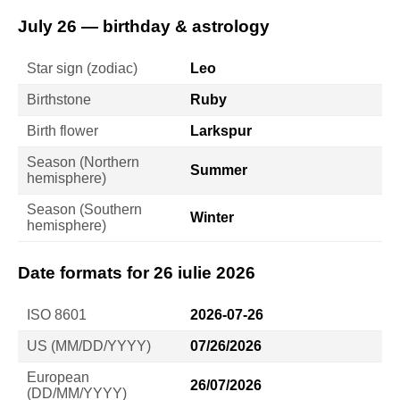
July 26 — birthday & astrology
Star sign (zodiac)
Leo
Birthstone
Ruby
Birth flower
Larkspur
Season (Northern
Summer
hemisphere)
Season (Southern
Winter
hemisphere)
Date formats for 26 iulie 2026
ISO 8601
2026-07-26
US (MM/DD/YYYY)
07/26/2026
European
26/07/2026
(DD/MM/YYYY)