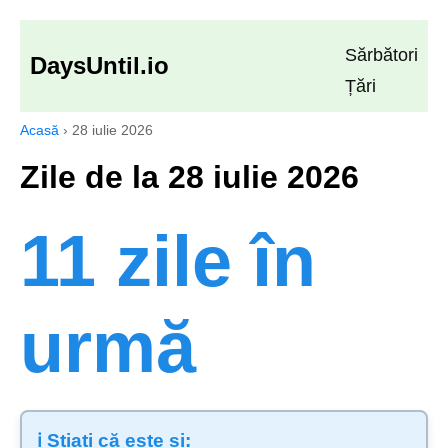
Sărbători
DaysUntil.io
Țări
Acasă
›
28 iulie 2026
Zile de la 28 iulie 2026
11 zile în
urmă
ℹ️ Știați că este și: