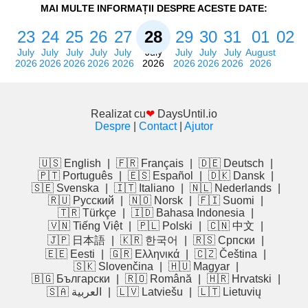
MAI MULTE INFORMAȚII DESPRE ACESTE DATE:
23
24
25
26
27
28
29
30
31
01
02
July
July
July
July
July
July
July
July
July
August
2026
2026
2026
2026
2026
2026
2026
2026
2026
2026
Realizat cu
❤
DaysUntil.io
Despre
|
Contact
|
Ajutor
🇺🇸 English
|
🇫🇷 Français
|
🇩🇪 Deutsch
|
🇵🇹 Português
|
🇪🇸 Español
|
🇩🇰 Dansk
|
🇸🇪 Svenska
|
🇮🇹 Italiano
|
🇳🇱 Nederlands
|
🇷🇺 Русский
|
🇳🇴 Norsk
|
🇫🇮 Suomi
|
🇹🇷 Türkçe
|
🇮🇩 Bahasa Indonesia
|
🇻🇳 Tiếng Việt
|
🇵🇱 Polski
|
🇨🇳 中文
|
🇯🇵 日本語
|
🇰🇷 한국어
|
🇷🇸 Српски
|
🇪🇪 Eesti
|
🇬🇷 Ελληνικά
|
🇨🇿 Čeština
|
🇸🇰 Slovenčina
|
🇭🇺 Magyar
|
🇧🇬 Български
|
🇷🇴 Română
|
🇭🇷 Hrvatski
|
🇸🇦 العربية
|
🇱🇻 Latviešu
|
🇱🇹 Lietuvių