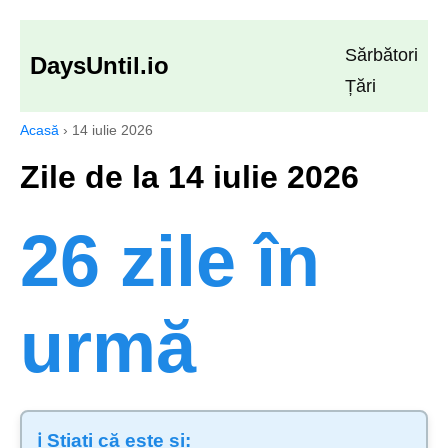
Sărbători
DaysUntil.io
Țări
Acasă
›
14 iulie 2026
Zile de la 14 iulie 2026
26 zile în
urmă
ℹ️ Știați că este și: