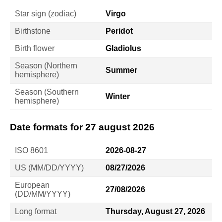
Star sign (zodiac)
Virgo
Birthstone
Peridot
Birth flower
Gladiolus
Season (Northern
Summer
hemisphere)
Season (Southern
Winter
hemisphere)
Date formats for 27 august 2026
ISO 8601
2026-08-27
US (MM/DD/YYYY)
08/27/2026
European
27/08/2026
(DD/MM/YYYY)
Long format
Thursday, August 27, 2026