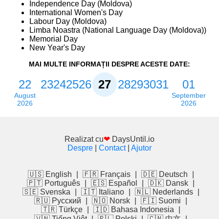
Independence Day (Moldova)
International Women's Day
Labour Day (Moldova)
Limba Noastra (National Language Day (Moldova))
Memorial Day
New Year's Day
MAI MULTE INFORMAȚII DESPRE ACESTE DATE:
22
23
24
25
26
27
28
29
30
31
01
August
September
2026
2026
Realizat cu
❤
DaysUntil.io
Despre
|
Contact
|
Ajutor
🇺🇸 English
|
🇫🇷 Français
|
🇩🇪 Deutsch
|
🇵🇹 Português
|
🇪🇸 Español
|
🇩🇰 Dansk
|
🇸🇪 Svenska
|
🇮🇹 Italiano
|
🇳🇱 Nederlands
|
🇷🇺 Русский
|
🇳🇴 Norsk
|
🇫🇮 Suomi
|
🇹🇷 Türkçe
|
🇮🇩 Bahasa Indonesia
|
🇻🇳 Tiếng Việt
|
🇵🇱 Polski
|
🇨🇳 中文
|