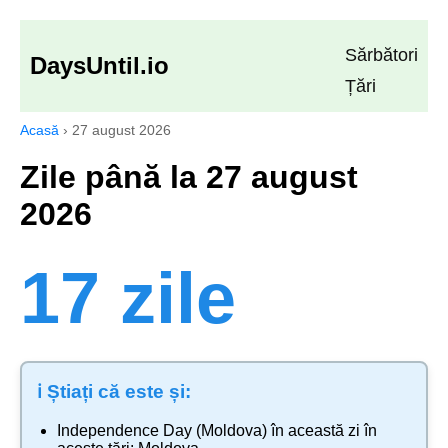
Sărbători
DaysUntil.io
Țări
Acasă
›
27 august 2026
Zile până la 27 august
2026
17 zile
ℹ️ Știați că este și:
Independence Day (Moldova)
în această zi în