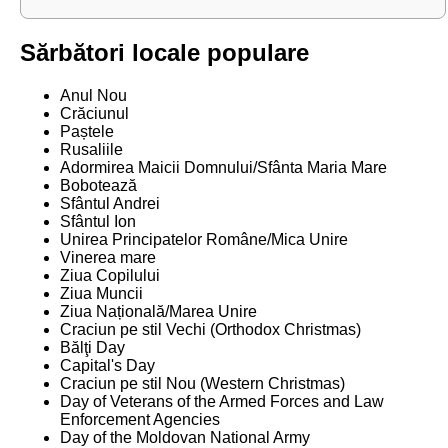
Sărbători locale populare
Anul Nou
Crăciunul
Paștele
Rusaliile
Adormirea Maicii Domnului/Sfânta Maria Mare
Bobotează
Sfântul Andrei
Sfântul Ion
Unirea Principatelor Române/Mica Unire
Vinerea mare
Ziua Copilului
Ziua Muncii
Ziua Națională/Marea Unire
Craciun pe stil Vechi (Orthodox Christmas)
Bălţi Day
Capital's Day
Craciun pe stil Nou (Western Christmas)
Day of Veterans of the Armed Forces and Law
Enforcement Agencies
Day of the Moldovan National Army