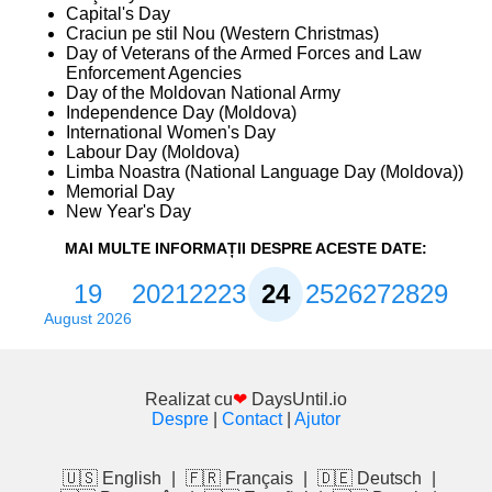
Capital's Day
Craciun pe stil Nou (Western Christmas)
Day of Veterans of the Armed Forces and Law
Enforcement Agencies
Day of the Moldovan National Army
Independence Day (Moldova)
International Women's Day
Labour Day (Moldova)
Limba Noastra (National Language Day (Moldova))
Memorial Day
New Year's Day
MAI MULTE INFORMAȚII DESPRE ACESTE DATE:
19
20
21
22
23
24
25
26
27
28
29
August 2026
Realizat cu
❤
DaysUntil.io
Despre
|
Contact
|
Ajutor
🇺🇸 English
|
🇫🇷 Français
|
🇩🇪 Deutsch
|