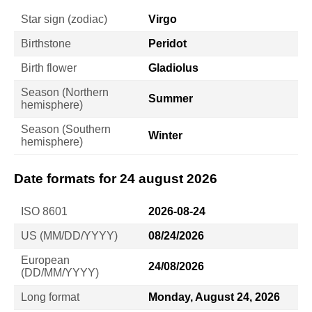
Star sign (zodiac)
Virgo
Birthstone
Peridot
Birth flower
Gladiolus
Season (Northern
Summer
hemisphere)
Season (Southern
Winter
hemisphere)
Date formats for 24 august 2026
ISO 8601
2026-08-24
US (MM/DD/YYYY)
08/24/2026
European
24/08/2026
(DD/MM/YYYY)
Long format
Monday, August 24, 2026