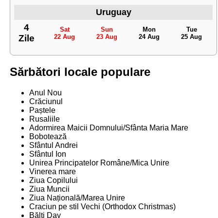
Uruguay
4
Sat
Sun
Mon
Tue
Zile
22 Aug
23 Aug
24 Aug
25 Aug
Sărbători locale populare
Anul Nou
Crăciunul
Paștele
Rusaliile
Adormirea Maicii Domnului/Sfânta Maria Mare
Bobotează
Sfântul Andrei
Sfântul Ion
Unirea Principatelor Române/Mica Unire
Vinerea mare
Ziua Copilului
Ziua Muncii
Ziua Națională/Marea Unire
Craciun pe stil Vechi (Orthodox Christmas)
Bălţi Day