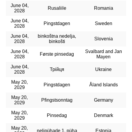
June 04,
Rusaliile
Romania
2028
June 04,
Pingstdagen
Sweden
2028
June 04,
binkoštna nedelja,
Slovenia
2028
binkošti
June 04,
Svalbard and Jan
Første pinsedag
2028
Mayen
June 04,
Трійця
Ukraine
2028
May 20,
Pingstdagen
Åland Islands
2029
May 20,
Pfingstsonntag
Germany
2029
May 20,
Pinsedag
Denmark
2029
May 20,
nelipühade 1. püha
Estonia