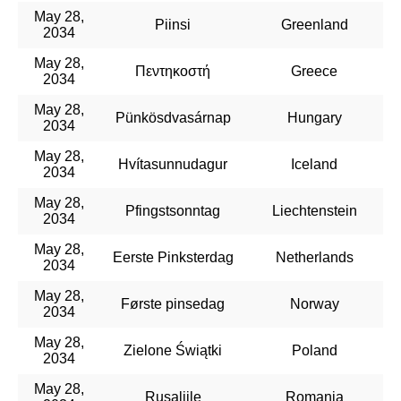
May 28,
Piinsi
Greenland
2034
May 28,
Πεντηκοστή
Greece
2034
May 28,
Pünkösdvasárnap
Hungary
2034
May 28,
Hvítasunnudagur
Iceland
2034
May 28,
Pfingstsonntag
Liechtenstein
2034
May 28,
Eerste Pinksterdag
Netherlands
2034
May 28,
Første pinsedag
Norway
2034
May 28,
Zielone Świątki
Poland
2034
May 28,
Rusaliile
Romania