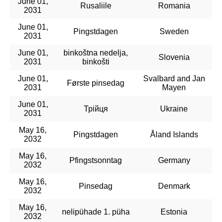
June 01,
Rusaliile
Romania
2031
June 01,
Pingstdagen
Sweden
2031
June 01,
binkoštna nedelja,
Slovenia
2031
binkošti
June 01,
Svalbard and Jan
Første pinsedag
2031
Mayen
June 01,
Трійця
Ukraine
2031
May 16,
Pingstdagen
Åland Islands
2032
May 16,
Pfingstsonntag
Germany
2032
May 16,
Pinsedag
Denmark
2032
May 16,
nelipühade 1. püha
Estonia
2032