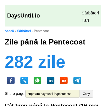
Sărbători
DaysUntil.io
Țări
Acasă
›
Sărbători
›
Pentecost
Zile până la Pentecost
282 zile
Share page:
Copy
Cât timp până la Pentecost (16 mai