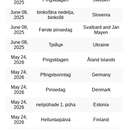
2025
June 08,
binkoštna nedelja,
Slovenia
2025
binkošti
June 08,
Svalbard and Jan
Første pinsedag
2025
Mayen
June 08,
Трійця
Ukraine
2025
May 24,
Pingstdagen
Åland Islands
2026
May 24,
Pfingstsonntag
Germany
2026
May 24,
Pinsedag
Denmark
2026
May 24,
nelipühade 1. püha
Estonia
2026
May 24,
Helluntaipäivä
Finland
2026