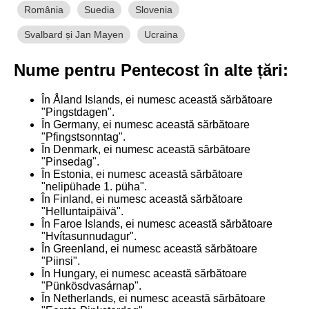
România
Suedia
Slovenia
Svalbard și Jan Mayen
Ucraina
Nume pentru Pentecost în alte țări:
În Åland Islands, ei numesc această sărbătoare
"Pingstdagen".
În Germany, ei numesc această sărbătoare
"Pfingstsonntag".
În Denmark, ei numesc această sărbătoare
"Pinsedag".
În Estonia, ei numesc această sărbătoare
"nelipühade 1. püha".
În Finland, ei numesc această sărbătoare
"Helluntaipäivä".
În Faroe Islands, ei numesc această sărbătoare
"Hvítasunnudagur".
În Greenland, ei numesc această sărbătoare
"Piinsi".
În Hungary, ei numesc această sărbătoare
"Pünkösdvasárnap".
În Netherlands, ei numesc această sărbătoare