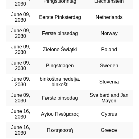
Pfingstsonntag
Liechtenstein
2030
June 09,
Eerste Pinksterdag
Netherlands
2030
June 09,
Første pinsedag
Norway
2030
June 09,
Zielone Świątki
Poland
2030
June 09,
Pingstdagen
Sweden
2030
June 09,
binkoštna nedelja,
Slovenia
2030
binkošti
June 09,
Svalbard and Jan
Første pinsedag
2030
Mayen
June 16,
Αγίου Πνεύματος
Cyprus
2030
June 16,
Πεντηκοστή
Greece
2030