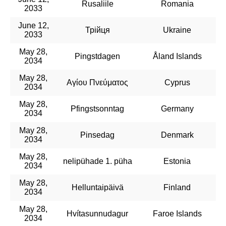
Rusaliile
Romania
2033
June 12,
Трійця
Ukraine
2033
May 28,
Pingstdagen
Åland Islands
2034
May 28,
Αγίου Πνεύματος
Cyprus
2034
May 28,
Pfingstsonntag
Germany
2034
May 28,
Pinsedag
Denmark
2034
May 28,
nelipühade 1. püha
Estonia
2034
May 28,
Helluntaipäivä
Finland
2034
May 28,
Hvítasunnudagur
Faroe Islands
2034