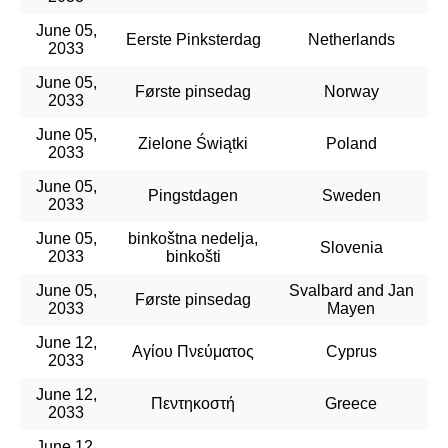
June 05,
Eerste Pinksterdag
Netherlands
2033
June 05,
Første pinsedag
Norway
2033
June 05,
Zielone Świątki
Poland
2033
June 05,
Pingstdagen
Sweden
2033
June 05,
binkoštna nedelja,
Slovenia
2033
binkošti
June 05,
Svalbard and Jan
Første pinsedag
2033
Mayen
June 12,
Αγίου Πνεύματος
Cyprus
2033
June 12,
Πεντηκοστή
Greece
2033
June 12,