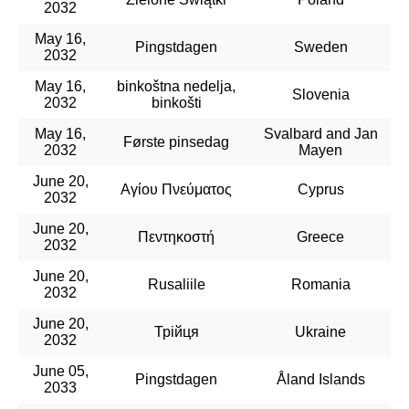
2032
May 16,
Pingstdagen
Sweden
2032
May 16,
binkoštna nedelja,
Slovenia
2032
binkošti
May 16,
Svalbard and Jan
Første pinsedag
2032
Mayen
June 20,
Αγίου Πνεύματος
Cyprus
2032
June 20,
Πεντηκοστή
Greece
2032
June 20,
Rusaliile
Romania
2032
June 20,
Трійця
Ukraine
2032
June 05,
Pingstdagen
Åland Islands
2033