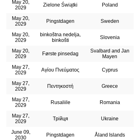
May 20,
Zielone Świątki
Poland
2029
May 20,
Pingstdagen
Sweden
2029
May 20,
binkoštna nedelja,
Slovenia
2029
binkošti
May 20,
Svalbard and Jan
Første pinsedag
2029
Mayen
May 27,
Αγίου Πνεύματος
Cyprus
2029
May 27,
Πεντηκοστή
Greece
2029
May 27,
Rusaliile
Romania
2029
May 27,
Трійця
Ukraine
2029
June 09,
Pingstdagen
Åland Islands
2030