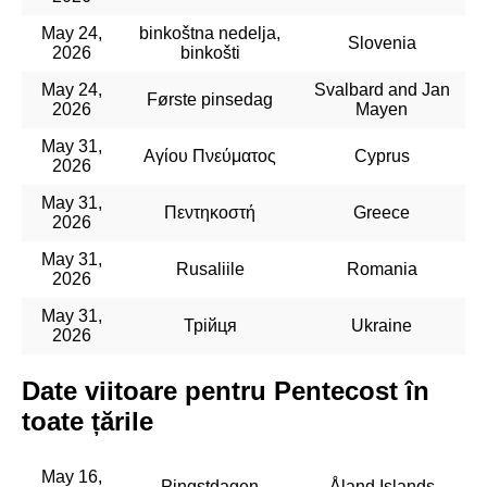
May 24,
binkoštna nedelja,
Slovenia
2026
binkošti
May 24,
Svalbard and Jan
Første pinsedag
2026
Mayen
May 31,
Αγίου Πνεύματος
Cyprus
2026
May 31,
Πεντηκοστή
Greece
2026
May 31,
Rusaliile
Romania
2026
May 31,
Трійця
Ukraine
2026
Date viitoare pentru Pentecost în
toate țările
May 16,
Pingstdagen
Åland Islands