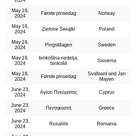
2024
May 19,
Første pinsedag
Norway
2024
May 19,
Zielone Świątki
Poland
2024
May 19,
Pingstdagen
Sweden
2024
May 19,
binkoštna nedelja,
Slovenia
2024
binkošti
May 19,
Svalbard and Jan
Første pinsedag
2024
Mayen
June 23,
Αγίου Πνεύματος
Cyprus
2024
June 23,
Πεντηκοστή
Greece
2024
June 23,
Rusaliile
Romania
2024