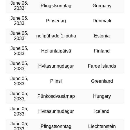
June 05,
Pfingstsonntag
Germany
2033
June 05,
Pinsedag
Denmark
2033
June 05,
nelipühade 1. püha
Estonia
2033
June 05,
Helluntaipäivä
Finland
2033
June 05,
Hvítasunnudagur
Faroe Islands
2033
June 05,
Piinsi
Greenland
2033
June 05,
Pünkösdvasárnap
Hungary
2033
June 05,
Hvítasunnudagur
Iceland
2033
June 05,
Pfingstsonntag
Liechtenstein
2033