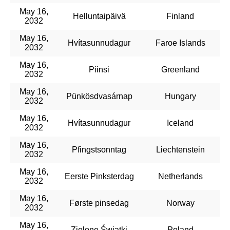
May 16,
Helluntaipäivä
Finland
2032
May 16,
Hvítasunnudagur
Faroe Islands
2032
May 16,
Piinsi
Greenland
2032
May 16,
Pünkösdvasárnap
Hungary
2032
May 16,
Hvítasunnudagur
Iceland
2032
May 16,
Pfingstsonntag
Liechtenstein
2032
May 16,
Eerste Pinksterdag
Netherlands
2032
May 16,
Første pinsedag
Norway
2032
May 16,
Zielone Świątki
Poland