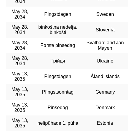
2034
May 28,
Pingstdagen
Sweden
2034
May 28,
binkoštna nedelja,
Slovenia
2034
binkošti
May 28,
Svalbard and Jan
Første pinsedag
2034
Mayen
May 28,
Трійця
Ukraine
2034
May 13,
Pingstdagen
Åland Islands
2035
May 13,
Pfingstsonntag
Germany
2035
May 13,
Pinsedag
Denmark
2035
May 13,
nelipühade 1. püha
Estonia
2035