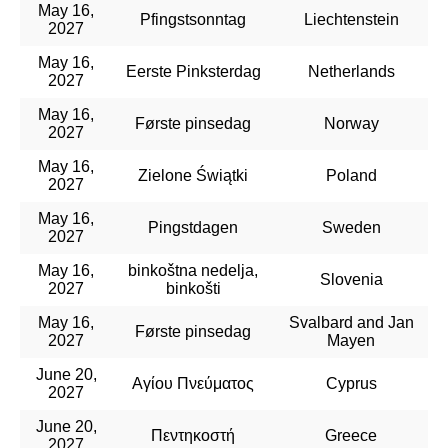
May 16,
Pfingstsonntag
Liechtenstein
2027
May 16,
Eerste Pinksterdag
Netherlands
2027
May 16,
Første pinsedag
Norway
2027
May 16,
Zielone Świątki
Poland
2027
May 16,
Pingstdagen
Sweden
2027
May 16,
binkoštna nedelja,
Slovenia
2027
binkošti
May 16,
Svalbard and Jan
Første pinsedag
2027
Mayen
June 20,
Αγίου Πνεύματος
Cyprus
2027
June 20,
Πεντηκοστή
Greece
2027