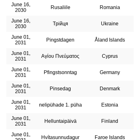
June 16,
Rusaliile
Romania
2030
June 16,
Трійця
Ukraine
2030
June 01,
Pingstdagen
Åland Islands
2031
June 01,
Αγίου Πνεύματος
Cyprus
2031
June 01,
Pfingstsonntag
Germany
2031
June 01,
Pinsedag
Denmark
2031
June 01,
nelipühade 1. püha
Estonia
2031
June 01,
Helluntaipäivä
Finland
2031
June 01,
Hvítasunnudagur
Faroe Islands