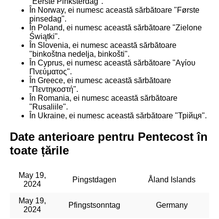
"Eerste Pinksterdag".
În Norway, ei numesc această sărbătoare "Første
pinsedag".
În Poland, ei numesc această sărbătoare "Zielone
Świątki".
În Slovenia, ei numesc această sărbătoare
"binkoštna nedelja, binkošti".
În Cyprus, ei numesc această sărbătoare "Αγίου
Πνεύματος".
În Greece, ei numesc această sărbătoare
"Πεντηκοστή".
În Romania, ei numesc această sărbătoare
"Rusaliile".
În Ukraine, ei numesc această sărbătoare "Трійця".
Date anterioare pentru Pentecost în
toate țările
May 19,
Pingstdagen
Åland Islands
2024
May 19,
Pfingstsonntag
Germany
2024