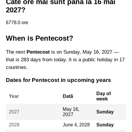
Câte ore mai sunt până la 16 mai
2027?
6778.0 ore
When is Pentecost?
The next
Pentecost
is on Sunday, May 16, 2027 —
that is 283 days from today. It is a public holiday in 17
countries.
Dates for Pentecost in upcoming years
Day of
Year
Dată
week
May 16,
2027
Sunday
2027
2028
June 4, 2028
Sunday