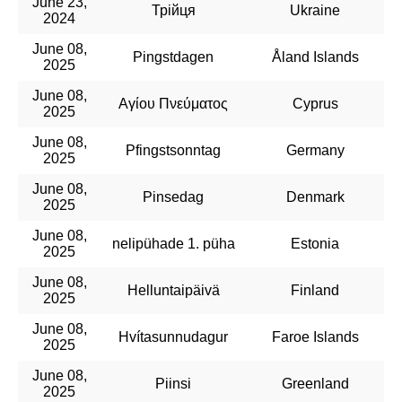
June 23,
Трійця
Ukraine
2024
June 08,
Pingstdagen
Åland Islands
2025
June 08,
Αγίου Πνεύματος
Cyprus
2025
June 08,
Pfingstsonntag
Germany
2025
June 08,
Pinsedag
Denmark
2025
June 08,
nelipühade 1. püha
Estonia
2025
June 08,
Helluntaipäivä
Finland
2025
June 08,
Hvítasunnudagur
Faroe Islands
2025
June 08,
Piinsi
Greenland
2025