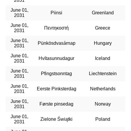
2031
June 01,
Piinsi
Greenland
2031
June 01,
Πεντηκοστή
Greece
2031
June 01,
Pünkösdvasárnap
Hungary
2031
June 01,
Hvítasunnudagur
Iceland
2031
June 01,
Pfingstsonntag
Liechtenstein
2031
June 01,
Eerste Pinksterdag
Netherlands
2031
June 01,
Første pinsedag
Norway
2031
June 01,
Zielone Świątki
Poland
2031