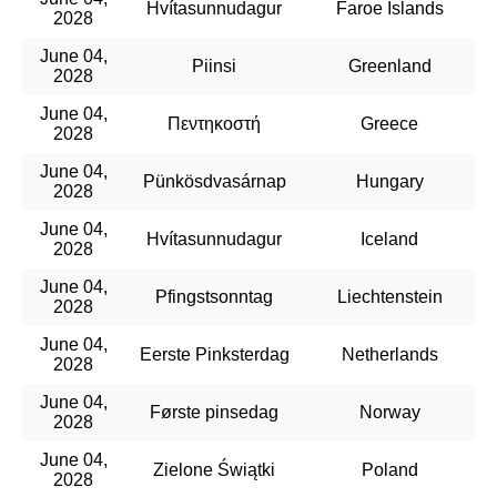
Hvítasunnudagur
Faroe Islands
2028
June 04,
Piinsi
Greenland
2028
June 04,
Πεντηκοστή
Greece
2028
June 04,
Pünkösdvasárnap
Hungary
2028
June 04,
Hvítasunnudagur
Iceland
2028
June 04,
Pfingstsonntag
Liechtenstein
2028
June 04,
Eerste Pinksterdag
Netherlands
2028
June 04,
Første pinsedag
Norway
2028
June 04,
Zielone Świątki
Poland
2028