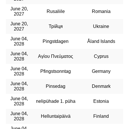
June 20,
Rusaliile
Romania
2027
June 20,
Трійця
Ukraine
2027
June 04,
Pingstdagen
Åland Islands
2028
June 04,
Αγίου Πνεύματος
Cyprus
2028
June 04,
Pfingstsonntag
Germany
2028
June 04,
Pinsedag
Denmark
2028
June 04,
nelipühade 1. püha
Estonia
2028
June 04,
Helluntaipäivä
Finland
2028
June 04,