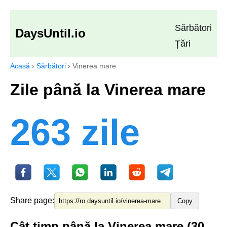
Sărbători
DaysUntil.io
Țări
Acasă
›
Sărbători
›
Vinerea mare
Zile până la Vinerea mare
263 zile
Share page:
Copy
Cât timp până la Vinerea mare (30