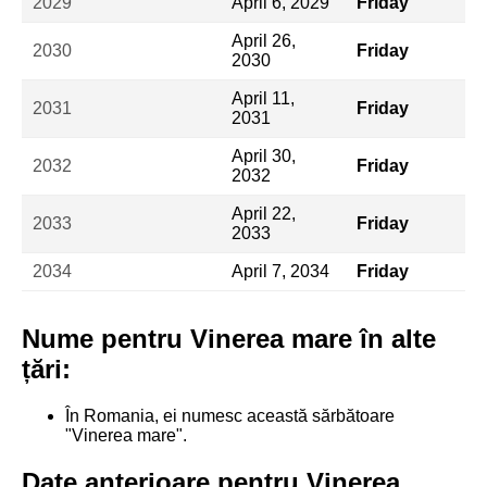
2029
April 6, 2029
Friday
April 26,
2030
Friday
2030
April 11,
2031
Friday
2031
April 30,
2032
Friday
2032
April 22,
2033
Friday
2033
2034
April 7, 2034
Friday
Nume pentru Vinerea mare în alte
țări:
În Romania, ei numesc această sărbătoare
"Vinerea mare".
Date anterioare pentru Vinerea