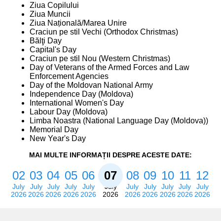
Ziua Copilului
Ziua Muncii
Ziua Națională/Marea Unire
Craciun pe stil Vechi (Orthodox Christmas)
Bălţi Day
Capital's Day
Craciun pe stil Nou (Western Christmas)
Day of Veterans of the Armed Forces and Law
Enforcement Agencies
Day of the Moldovan National Army
Independence Day (Moldova)
International Women's Day
Labour Day (Moldova)
Limba Noastra (National Language Day (Moldova))
Memorial Day
New Year's Day
MAI MULTE INFORMAȚII DESPRE ACESTE DATE:
02
03
04
05
06
07
08
09
10
11
12
July
July
July
July
July
July
July
July
July
July
July
2026
2026
2026
2026
2026
2026
2026
2026
2026
2026
2026