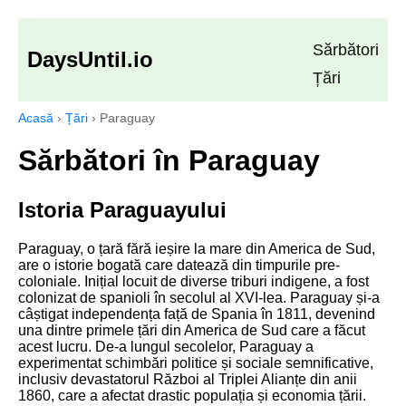
Sărbători
DaysUntil.io
Țări
Acasă
›
Țări
›
Paraguay
Sărbători în Paraguay
Istoria Paraguayului
Paraguay, o țară fără ieșire la mare din America de Sud,
are o istorie bogată care datează din timpurile pre-
coloniale. Inițial locuit de diverse triburi indigene, a fost
colonizat de spanioli în secolul al XVI-lea. Paraguay și-a
câștigat independența față de Spania în 1811, devenind
una dintre primele țări din America de Sud care a făcut
acest lucru. De-a lungul secolelor, Paraguay a
experimentat schimbări politice și sociale semnificative,
inclusiv devastatorul Război al Triplei Alianțe din anii
1860, care a afectat drastic populația și economia țării.