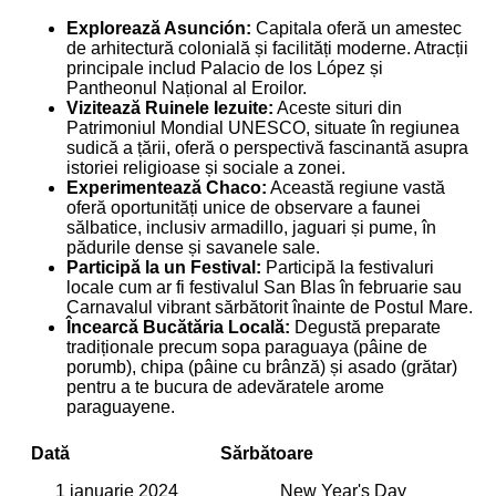
Explorează Asunción:
Capitala oferă un amestec
de arhitectură colonială și facilități moderne. Atracții
principale includ Palacio de los López și
Pantheonul Național al Eroilor.
Vizitează Ruinele Iezuite:
Aceste situri din
Patrimoniul Mondial UNESCO, situate în regiunea
sudică a țării, oferă o perspectivă fascinantă asupra
istoriei religioase și sociale a zonei.
Experimentează Chaco:
Această regiune vastă
oferă oportunități unice de observare a faunei
sălbatice, inclusiv armadillo, jaguari și pume, în
pădurile dense și savanele sale.
Participă la un Festival:
Participă la festivaluri
locale cum ar fi festivalul San Blas în februarie sau
Carnavalul vibrant sărbătorit înainte de Postul Mare.
Încearcă Bucătăria Locală:
Degustă preparate
tradiționale precum sopa paraguaya (pâine de
porumb), chipa (pâine cu brânză) și asado (grătar)
pentru a te bucura de adevăratele arome
paraguayene.
Dată
Sărbătoare
1 ianuarie 2024
New Year's Day