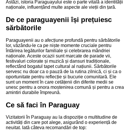
Astăzi, istoria Paraguayului este o parte vitală a identității
naționale, influențând multe aspecte ale vieții din țară.
De ce paraguayenii își prețuiesc
sărbătorile
Paraguayenii au o afecțiune profundă pentru sărbătorile
lor, văzându-le ca pe niște momente cruciale pentru
întărirea legăturilor familiale și celebrarea mândriei
naționale. Aceste ocazii sunt marcate de parade vii,
festivaluri colorate și muzică și dansuri tradiționale,
reflectând bogatul tapet cultural al națiunii. Sărbătorile
servesc nu doar ca o pauză de la rutina zilnică, ci și ca o
oportunitate pentru reflecție și bucurie comunitară. Ele
sunt un moment în care cetățenii din diferite medii se
unesc pentru a onora moștenirea comună și pentru a crea
amintiri durabile împreună.
Ce să faci în Paraguay
Vizitatorii în Paraguay au la dispoziție o multitudine de
activități din care pot alege, asigurând o experiență de
neuitat. Iată câteva recomandări de top: