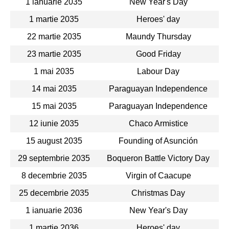
1 ianuarie 2035
New Year's Day
1 martie 2035
Heroes' day
22 martie 2035
Maundy Thursday
23 martie 2035
Good Friday
1 mai 2035
Labour Day
14 mai 2035
Paraguayan Independence
15 mai 2035
Paraguayan Independence
12 iunie 2035
Chaco Armistice
15 august 2035
Founding of Asunción
29 septembrie 2035
Boqueron Battle Victory Day
8 decembrie 2035
Virgin of Caacupe
25 decembrie 2035
Christmas Day
1 ianuarie 2036
New Year's Day
1 martie 2036
Heroes' day