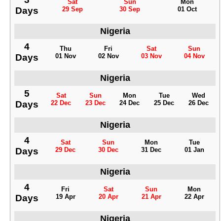
Sat
Sun
Mon
Days
29 Sep
30 Sep
01 Oct
Nigeria
4
Thu
Fri
Sat
Sun
Days
01 Nov
02 Nov
03 Nov
04 Nov
Nigeria
5
Sat
Sun
Mon
Tue
Wed
Days
22 Dec
23 Dec
24 Dec
25 Dec
26 Dec
Nigeria
4
Sat
Sun
Mon
Tue
Days
29 Dec
30 Dec
31 Dec
01 Jan
Nigeria
4
Fri
Sat
Sun
Mon
Days
19 Apr
20 Apr
21 Apr
22 Apr
Nigeria