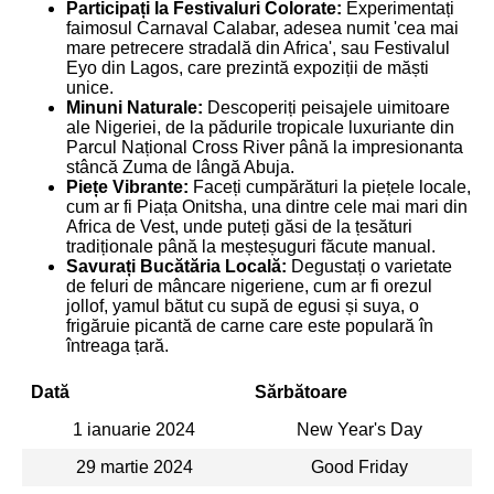
Participați la Festivaluri Colorate:
Experimentați
faimosul Carnaval Calabar, adesea numit 'cea mai
mare petrecere stradală din Africa', sau Festivalul
Eyo din Lagos, care prezintă expoziții de măști
unice.
Minuni Naturale:
Descoperiți peisajele uimitoare
ale Nigeriei, de la pădurile tropicale luxuriante din
Parcul Național Cross River până la impresionanta
stâncă Zuma de lângă Abuja.
Piețe Vibrante:
Faceți cumpărături la piețele locale,
cum ar fi Piața Onitsha, una dintre cele mai mari din
Africa de Vest, unde puteți găsi de la țesături
tradiționale până la meșteșuguri făcute manual.
Savurați Bucătăria Locală:
Degustați o varietate
de feluri de mâncare nigeriene, cum ar fi orezul
jollof, yamul bătut cu supă de egusi și suya, o
frigăruie picantă de carne care este populară în
întreaga țară.
Dată
Sărbătoare
1 ianuarie 2024
New Year's Day
29 martie 2024
Good Friday