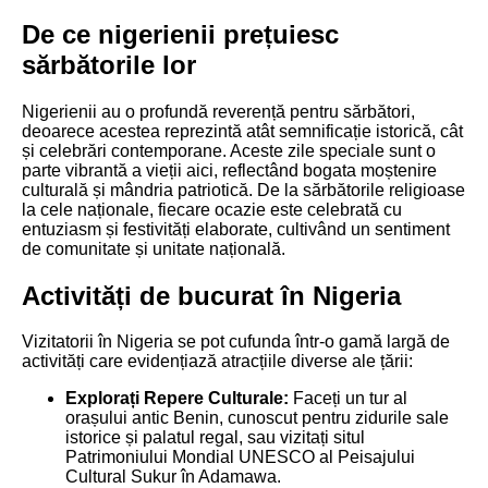
De ce nigerienii prețuiesc
sărbătorile lor
Nigerienii au o profundă reverență pentru sărbători,
deoarece acestea reprezintă atât semnificație istorică, cât
și celebrări contemporane. Aceste zile speciale sunt o
parte vibrantă a vieții aici, reflectând bogata moștenire
culturală și mândria patriotică. De la sărbătorile religioase
la cele naționale, fiecare ocazie este celebrată cu
entuziasm și festivități elaborate, cultivând un sentiment
de comunitate și unitate națională.
Activități de bucurat în Nigeria
Vizitatorii în Nigeria se pot cufunda într-o gamă largă de
activități care evidențiază atracțiile diverse ale țării:
Explorați Repere Culturale:
Faceți un tur al
orașului antic Benin, cunoscut pentru zidurile sale
istorice și palatul regal, sau vizitați situl
Patrimoniului Mondial UNESCO al Peisajului
Cultural Sukur în Adamawa.