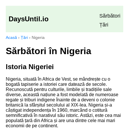
Sărbători
DaysUntil.io
Țări
Acasă
›
Țări
›
Nigeria
Sărbători în Nigeria
Istoria Nigeriei
Nigeria, situată în Africa de Vest, se mândrește cu o
bogată tapiserie a istoriei care datează de secole.
Recunoscută pentru culturile, limbile și tradițiile sale
diverse, această națiune a fost modelată de numeroase
regate și triburi indigene înainte de a deveni o colonie
britanică la sfârșitul secolului al XIX-lea. Nigeria și-a
câștigat independența în 1960, marcând o cotitură
semnificativă în narativul său istoric. Astăzi, este cea mai
populată țară din Africa și are una dintre cele mai mari
economii de pe continent.