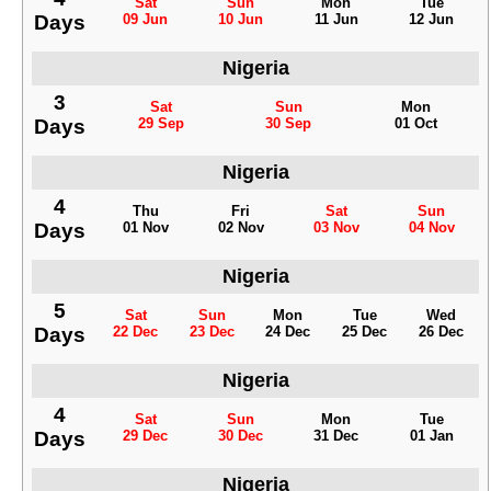
Sat
Sun
Mon
Tue
Days
09 Jun
10 Jun
11 Jun
12 Jun
Nigeria
3
Sat
Sun
Mon
Days
29 Sep
30 Sep
01 Oct
Nigeria
4
Thu
Fri
Sat
Sun
Days
01 Nov
02 Nov
03 Nov
04 Nov
Nigeria
5
Sat
Sun
Mon
Tue
Wed
Days
22 Dec
23 Dec
24 Dec
25 Dec
26 Dec
Nigeria
4
Sat
Sun
Mon
Tue
Days
29 Dec
30 Dec
31 Dec
01 Jan
Nigeria